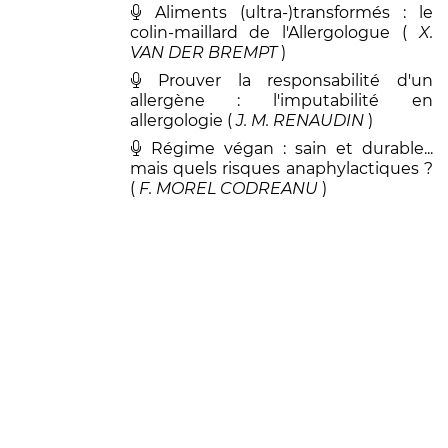
Aliments (ultra-)transformés : le
colin-maillard de l'Allergologue (
X
.
VAN DER BREMPT
)
Prouver la responsabilité d'un
allergène : l'imputabilité en
allergologie (
J. M
.
RENAUDIN
)
Régime végan : sain et durable...
mais quels risques anaphylactiques ?
(
F
.
MOREL CODREANU
)