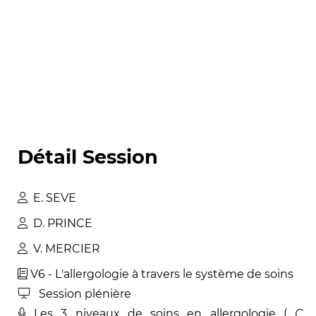
Détail Session
E
.
SEVE
D
.
PRINCE
V
.
MERCIER
V6 - L'allergologie à travers le système de soins
Session plénière
Les 3 niveaux de soins en allergologie (
C
.