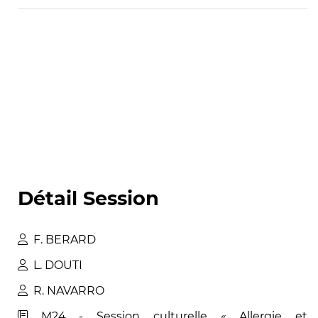
Détail Session
F
.
BERARD
L
.
DOUTI
R
.
NAVARRO
M24 - Session culturelle « Allergie et